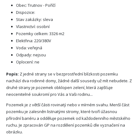
Obec: Trutnov - Poříčí
Dispozice:
Stav zakázky: sleva
Vlastnictví: osobní
Pozemky celkem: 3326 m2
Elektřina: 220/380V
Voda: veřejná
Odpady: nejsou
Oplocení: ne
Popis:
Z jedné strany se v bezprostřední blízkosti pozemku
nachází dva rodinné domy, žádné další sousedy už mít nebudete. Z
druhé strany je pozemek obklopen zelení, která zajišťuje
neocenitelné soukromí pro Vás a Vaši rodinu...
Pozemek je z větší části rovinatý nebo v mírném svahu. Menší část
pozemku je zalesněn listnatými stromy, které tvoří úžasnou
přírodní bariéru a odděluje pozemek od každodenního městského
ruchu. Je zpracován GP na rozdělení pozemků dle vyznačení na
obrázku.