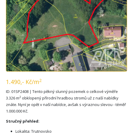
2
1.490,- Kč/m
ID: 01SP2408 | Tento pěkný slunný pozemek o celkové výměře
2
3.326 m
obklopený přírodní hradbou stromů už z naší nabídky
znáte. Nyní je opět v naší nabídce, avšak s výraznou slevou - téměř
1.000.000 Kč.
Stručný přehled:
Lokalita: Trutnovsko