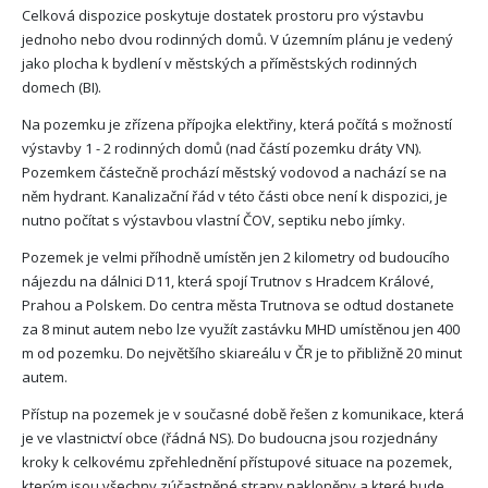
Celková dispozice poskytuje dostatek prostoru pro výstavbu
jednoho nebo dvou rodinných domů. V územním plánu je vedený
jako plocha k bydlení v městských a příměstských rodinných
domech (BI).
Na pozemku je zřízena přípojka elektřiny, která počítá s možností
výstavby 1 - 2 rodinných domů (nad částí pozemku dráty VN).
Pozemkem částečně prochází městský vodovod a nachází se na
něm hydrant. Kanalizační řád v této části obce není k dispozici, je
nutno počítat s výstavbou vlastní ČOV, septiku nebo jímky.
Pozemek je velmi příhodně umístěn jen 2 kilometry od budoucího
nájezdu na dálnici D11, která spojí Trutnov s Hradcem Králové,
Prahou a Polskem. Do centra města Trutnova se odtud dostanete
za 8 minut autem nebo lze využít zastávku MHD umístěnou jen 400
m od pozemku. Do největšího skiareálu v ČR je to přibližně 20 minut
autem.
Přístup na pozemek je v současné době řešen z komunikace, která
je ve vlastnictví obce (řádná NS). Do budoucna jsou rozjednány
kroky k celkovému zpřehlednění přístupové situace na pozemek,
kterým jsou všechny zúčastněné strany nakloněny a které bude