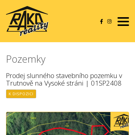
Byty
Domy
Pozemky
Pozemky
Rekreace
Prodej slunného stavebního pozemku v
Trutnově na Vysoké stráni | 01SP2408
Komerční nemovitosti
K DISPOZICI
Garáže a ostatní
Pronájmy