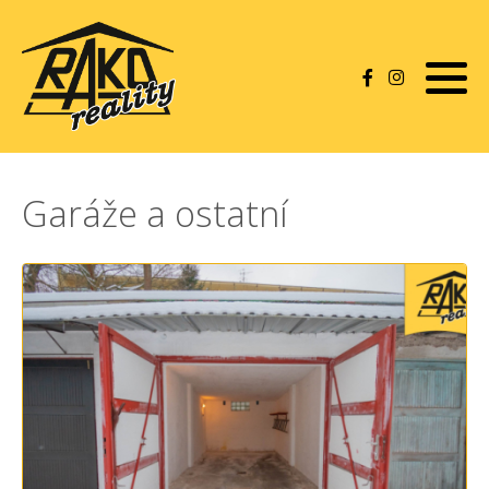
Byty
Domy
Pozemky
Garáže a ostatní
Rekreace
Komerční nemovitosti
Garáže a ostatní
Pronájmy