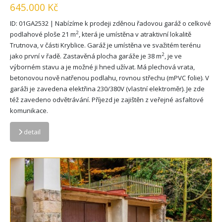
645.000 Kč
ID: 01GA2532 | Nabízíme k prodeji zděnou řadovou garáž o celkové
2
podlahové ploše 21 m
, která je umístěna v atraktivní lokalitě
Trutnova, v části Kryblice. Garáž je umístěna ve svažitém terénu
2
jako první v řadě. Zastavěná plocha garáže je 38 m
, je ve
výborném stavu a je možné ji hned užívat. Má plechová vrata,
betonovou nově natřenou podlahu, rovnou střechu (mPVC folie). V
garáži je zavedena elektřina 230/380V (vlastní elektroměr). Je zde
též zavedeno odvětrávání. Příjezd je zajištěn z veřejné asfaltové
komunikace.
detail