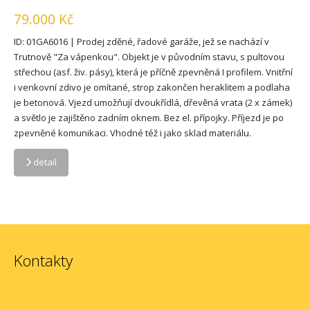
79.000 Kč
ID: 01GA6016 | Prodej zděné, řadové garáže, jež se nachází v
Trutnově "Za vápenkou". Objekt je v původním stavu, s pultovou
střechou (asf. živ. pásy), která je příčně zpevněná I profilem. Vnitřní
i venkovní zdivo je omítané, strop zakončen heraklitem a podlaha
je betonová. Vjezd umožňují dvoukřídlá, dřevěná vrata (2 x zámek)
a světlo je zajištěno zadním oknem. Bez el. přípojky. Příjezd je po
zpevněné komunikaci. Vhodné též i jako sklad materiálu.
detail
Kontakty