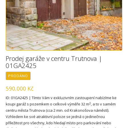
Prodej garáže v centru Trutnova |
01GA2425
PRODÁNO
590.000 Kč
ID: 01GA2425 | Tímto Vám v exkluzivním zastoupení nabízíme ke
2
koupi garáž s pozemkem o celkové výměře 32 m
, a to v samém
centru města Trutnova (cca 2 min. od Krakonošova náměstí).
Vzhledem ke své atraktivní poloze se jedná o jedinečnou
příležitost pro všechny, kdo hledají místo pro parkování nebo