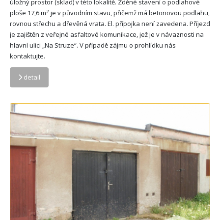
úložný prostor (sklad) v této lokalitě. Zděné stavení o podlahové
2
ploše 17,6 m
je v původním stavu, přičemž má betonovou podlahu,
rovnou střechu a dřevěná vrata. El. přípojka není zavedena. Příjezd
je zajištěn z veřejné asfaltové komunikace, jež je v návaznosti na
hlavní ulici „Na Struze“. V případě zájmu o prohlídku nás
kontaktujte.
detail