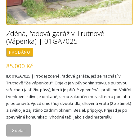
Zděná, řadová garáž v Trutnově
(Vápenka) | 01GA7025
PRODÁNO
85.000 Kč
ID: 01GA7025 | Prodej zděné, řadové garáže, jež se nachází v
Trutnově "Za vápenkou". Objekt je v původním stavu, s pultovou
střechou (asf. živ. pásy), která je příčně zpevněná I profilem. Vnitřní
i venkovní zdivo je omítané, strop zakončen heraklitem a podlaha
je betonová. Vjezd umožňují dvoukřídlá, dřevěná vrata (2 x zámek)
a světlo je zajištěno zadním oknem. Bez el. přípojky. Příjezd je po
zpevněné komunikaci. Vhodné též i jako sklad materiálu.
detail