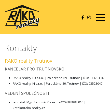
Byty
Domy
Pozemky
Kontakty
Rekreace
RAKO reality Trutnov
KANCELÁŘ PRO TRUTNOVSKO
Komerční nemovitosti
RAKO reality TU s.r.o. | Palackého 89, Trutnov | IČO: 07370334
Garáže a ostatní
RAKO reality IN s.r.o. | Palackého 89, Trutnov | IČO: 03523047
VEDENÍ SPOLEČNOSTI
Pronájmy
Jednatel: Mgr. Radomír Kotek | +420 608 883 010 |
kotek@rako-reality.cz