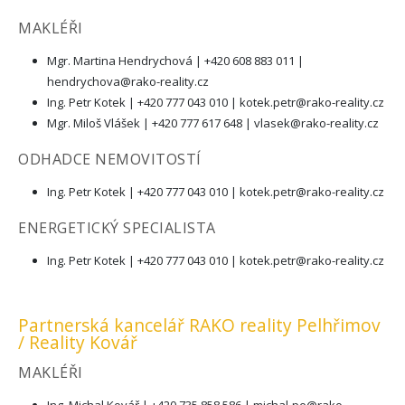
MAKLÉŘI
Mgr. Martina Hendrychová | +420 608 883 011 |
hendrychova@rako-reality.cz
Ing. Petr Kotek | +420 777 043 010 |
kotek.petr@rako-reality.cz
Mgr. Miloš Vlášek | +420 777 617 648 |
vlasek@rako-reality.cz
ODHADCE NEMOVITOSTÍ
Ing. Petr Kotek | +420 777 043 010 |
kotek.petr@rako-reality.cz
ENERGETICKÝ SPECIALISTA
Ing. Petr Kotek | +420 777 043 010 |
kotek.petr@rako-reality.cz
Partnerská kancelář RAKO reality Pelhřimov
/ Reality Kovář
MAKLÉŘI
Ing. Michal Kovář | +420 735 858 586 |
michal-pe@rako-