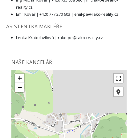
reality.cz
Emil Kovář | +420 777 270 603 |
emil-pe@rako-reality.cz
ASISTENTKA MAKLÉŘE
Lenka Kratochvílová |
rako-pe@rako-reality.cz
NAŠE KANCELÁŘ
+
−