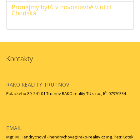
Pronájmy bytů v novostavbě v ulici
Chodská
Kontakty
RAKO REALITY TRUTNOV
Palackého 89, 541 01 Trutnov RAKO reality TU s.r.o., IČ: 07370334
EMAIL
Mgr. M. Hendrychová - hendrychova@rako-reality.cz Ing. Petr Kotek